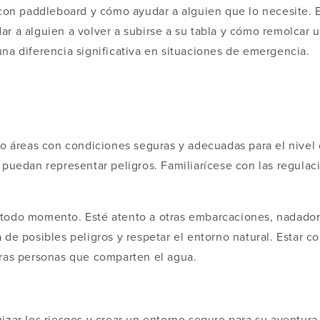
 con paddleboard y cómo ayudar a alguien que lo necesite. 
r a alguien a volver a subirse a su tabla y cómo remolcar u
na diferencia significativa en situaciones de emergencia.
 o áreas con condiciones seguras y adecuadas para el nivel
puedan representar peligros. Familiarícese con las regulaci
 todo momento. Esté atento a otras embarcaciones, nadador
de posibles peligros y respetar el entorno natural. Estar c
tras personas que comparten el agua.
izar los riesgos y crear un entorno seguro para su aventur