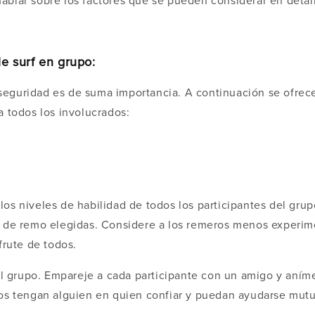
ablar sobre los factores que se pueden considerar en detal
le surf en grupo:
la seguridad es de suma importancia. A continuación se ofre
a todos los involucrados:
los niveles de habilidad de todos los participantes del gr
s de remo elegidas. Considere a los remeros menos experime
frute de todos.
grupo. Empareje a cada participante con un amigo y anímelo
dos tengan alguien en quien confiar y puedan ayudarse mu