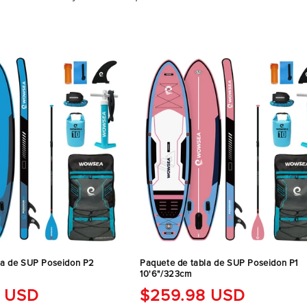
la de SUP Poseidon P2
Paquete de tabla de SUP Poseidon P1
10'6"/323cm
8 USD
Precio
$259.98 USD
regular