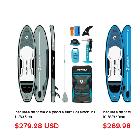
c
i
ó
n
:
Paquete de tabla de paddle surf Poseidon P3
Paquete de tab
11'/335cm
10'8"/329cm
Precio
$279.98 USD
Precio
$269.9
regular
regular