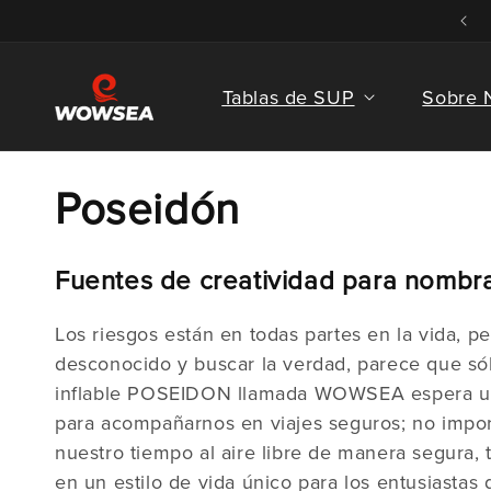
Ir al
contenido
Tablas de SUP
Sobre 
C
Poseidón
o
Fuentes de creatividad para nombr
l
Los riesgos están en todas partes en la vida, p
e
desconocido y buscar la verdad, parece que sólo
inflable POSEIDON llamada WOWSEA espera utili
c
para acompañarnos en viajes seguros; no impo
nuestro tiempo al aire libre de manera segur
en un estilo de vida único para los entusiastas