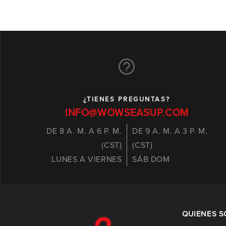
¿TIENES PREGUNTAS?
INFO@WOWSEASUP.COM
DE 8 A. M. A 6 P. M.
DE 9 A. M. A 3 P. M.
(CST)
(CST)
LUNES A VIERNES
SÁB DOM
QUIENES 