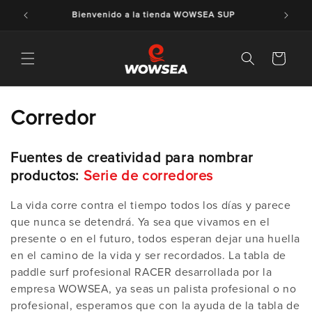
Ir al
Amo y disfruto mi estilo de vida
contenido
Carrito
C
Corredor
o
Fuentes de creatividad para nombrar
l
productos:
Serie de corredores
e
La vida corre contra el tiempo todos los días y parece
c
que nunca se detendrá. Ya sea que vivamos en el
presente o en el futuro, todos esperan dejar una huella
c
en el camino de la vida y ser recordados. La tabla de
paddle surf profesional RACER desarrollada por la
i
empresa WOWSEA, ya seas un palista profesional o no
ó
profesional, esperamos que con la ayuda de la tabla de